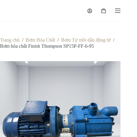
Chuyển
đến
Giỏ
phần
hàng
nội
dung
Trang chủ
/
Bơm Hóa Chất
/
Bơm Tự mồi dẫn động từ
/
Bơm hóa chất Finish Thompson SP15P-FF-6-95