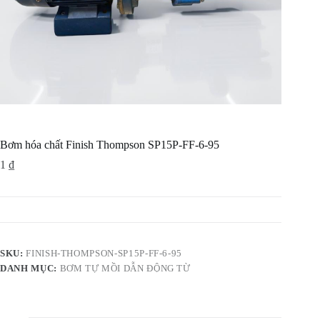
Bơm hóa chất Finish Thompson SP15P-FF-6-95
1
₫
SKU:
FINISH-THOMPSON-SP15P-FF-6-95
DANH MỤC:
BƠM TỰ MỒI DẪN ĐỘNG TỪ