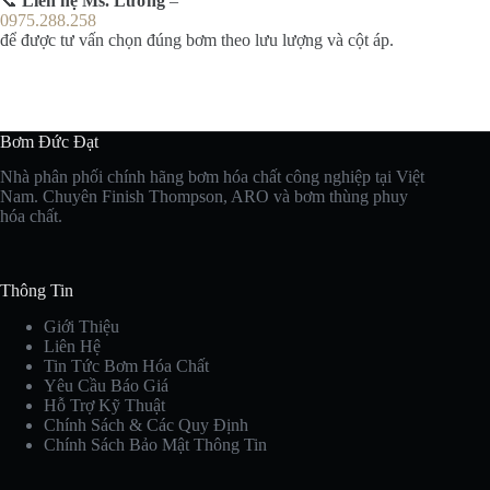
📞
Liên hệ Ms. Lương
–
0975.288.258
để được tư vấn chọn đúng bơm theo lưu lượng và cột áp.
Bơm Đức Đạt
Nhà phân phối chính hãng bơm hóa chất công nghiệp tại Việt
Nam. Chuyên Finish Thompson, ARO và bơm thùng phuy
hóa chất.
Thông Tin
Giới Thiệu
Liên Hệ
Tin Tức Bơm Hóa Chất
Yêu Cầu Báo Giá
Hỗ Trợ Kỹ Thuật
Chính Sách & Các Quy Định
Chính Sách Bảo Mật Thông Tin