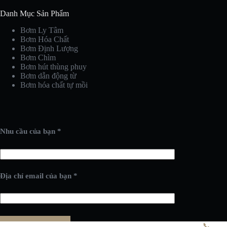
Danh Mục Sản Phẩm
Bơm Ly Tâm
Bơm Hóa Chất
Bơm Định Lượng
Bơm Chìm
Bơm hút thùng phuy
Bơm dẫn động từ
Bơm hóa chất tự mồi
Nhu cầu của bạn *
Địa chỉ email của bạn *
📞