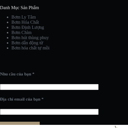
Danh Mục Sản Phẩm
Bơm Ly Tâm
Bơm Hóa Chất
Bơm Định Lượng
Bơm Chìm
Bơm hút thùng phuy
Bơm dẫn động từ
Bơm hóa chất tự mồi
Nhu cầu của bạn *
Địa chỉ email của bạn *
📞