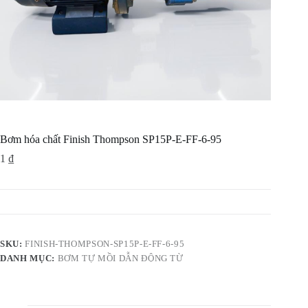
Bơm hóa chất Finish Thompson SP15P-E-FF-6-95
1
₫
SKU:
FINISH-THOMPSON-SP15P-E-FF-6-95
DANH MỤC:
BƠM TỰ MỒI DẪN ĐỘNG TỪ