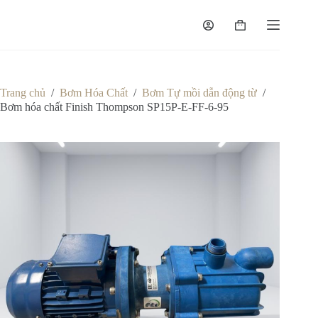
Chuyển
đến
Giỏ
phần
hàng
nội
dung
Trang chủ
/
Bơm Hóa Chất
/
Bơm Tự mồi dẫn động từ
/
Bơm hóa chất Finish Thompson SP15P-E-FF-6-95