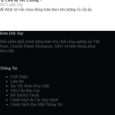
📞
Liên hệ Ms. Lương
–
0975.288.258
để được tư vấn chọn đúng bơm theo lưu lượng và cột áp.
Bơm Đức Đạt
Nhà phân phối chính hãng bơm hóa chất công nghiệp tại Việt
Nam. Chuyên Finish Thompson, ARO và bơm thùng phuy
hóa chất.
Thông Tin
Giới Thiệu
Liên Hệ
Tin Tức Bơm Hóa Chất
Yêu Cầu Báo Giá
Hỗ Trợ Kỹ Thuật
Chính Sách & Các Quy Định
Chính Sách Bảo Mật Thông Tin