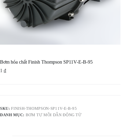
Bơm hóa chất Finish Thompson SP11V-E-B-95
1
₫
SKU:
FINISH-THOMPSON-SP11V-E-B-95
DANH MỤC:
BƠM TỰ MỒI DẪN ĐỘNG TỪ