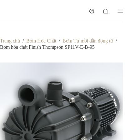
Chuyển
đến
Giỏ
phần
hàng
nội
dung
Trang chủ
/
Bơm Hóa Chất
/
Bơm Tự mồi dẫn động từ
/
Bơm hóa chất Finish Thompson SP11V-E-B-95