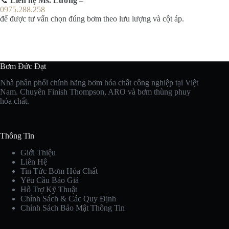
📞
Liên hệ Ms. Lương
–
0975.288.258
để được tư vấn chọn đúng bơm theo lưu lượng và cột áp.
Bơm Đức Đạt
Nhà phân phối chính hãng bơm hóa chất công nghiệp tại Việt
Nam. Chuyên Finish Thompson, ARO và bơm thùng phuy
hóa chất.
Thông Tin
Giới Thiệu
Liên Hệ
Tin Tức Bơm Hóa Chất
Yêu Cầu Báo Giá
Hỗ Trợ Kỹ Thuật
Chính Sách & Các Quy Định
Chính Sách Bảo Mật Thông Tin