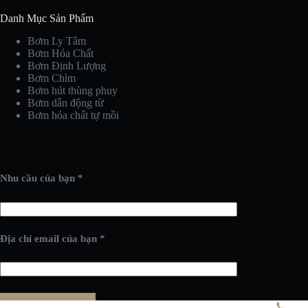
Danh Mục Sản Phẩm
Bơm Ly Tâm
Bơm Hóa Chất
Bơm Định Lượng
Bơm Chìm
Bơm hút thùng phuy
Bơm dẫn động từ
Bơm hóa chất tự mồi
Nhu cầu của bạn *
Địa chỉ email của bạn *
📞