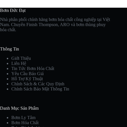
Bơm Đức Đạt
Nhà phân phối chính hãng bơm hóa chất công nghiệp tại Việt
Nam. Chuyên Finish Thompson, ARO và bơm thùng phuy
hóa chất.
Thông Tin
Giới Thiệu
Liên Hệ
Tin Tức Bơm Hóa Chất
Yêu Cầu Báo Giá
Hỗ Trợ Kỹ Thuật
Chính Sách & Các Quy Định
Chính Sách Bảo Mật Thông Tin
Danh Mục Sản Phẩm
Bơm Ly Tâm
Bơm Hóa Chất