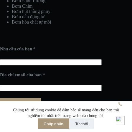
Bơm Định Lượng
Bơm Chìm
Bơm hút thùng phuy
Bơm dẫn động từ
Bơm hóa chất tự mồi
Nhu cầu của bạn *
Địa chỉ email của bạn *
📞
Chúng tôi sử dụng cookie để đảm bảo sẽ mang đến cho bạn trải
nghiệm tốt nhất trên trang web của chúng tôi.
Chấp nhận
Từ chối
Bản quyền; 2026 - Thuộc về công ty Đức Đạt