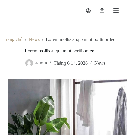
Chuyển
đến
Giỏ
phần
hàng
nội
dung
Trang chủ
/
News
/
Lorem mollis aliquam ut porttitor leo
Lorem mollis aliquam ut porttitor leo
admin
Tháng 6 14, 2026
News