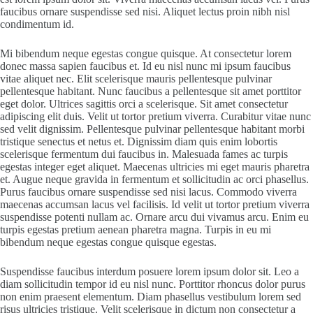
faucibus ornare suspendisse sed nisi. Aliquet lectus proin nibh nisl
condimentum id.
Mi bibendum neque egestas congue quisque. At consectetur lorem
donec massa sapien faucibus et. Id eu nisl nunc mi ipsum faucibus
vitae aliquet nec. Elit scelerisque mauris pellentesque pulvinar
pellentesque habitant. Nunc faucibus a pellentesque sit amet porttitor
eget dolor. Ultrices sagittis orci a scelerisque. Sit amet consectetur
adipiscing elit duis. Velit ut tortor pretium viverra. Curabitur vitae nunc
sed velit dignissim. Pellentesque pulvinar pellentesque habitant morbi
tristique senectus et netus et. Dignissim diam quis enim lobortis
scelerisque fermentum dui faucibus in. Malesuada fames ac turpis
egestas integer eget aliquet. Maecenas ultricies mi eget mauris pharetra
et. Augue neque gravida in fermentum et sollicitudin ac orci phasellus.
Purus faucibus ornare suspendisse sed nisi lacus. Commodo viverra
maecenas accumsan lacus vel facilisis. Id velit ut tortor pretium viverra
suspendisse potenti nullam ac. Ornare arcu dui vivamus arcu. Enim eu
turpis egestas pretium aenean pharetra magna. Turpis in eu mi
bibendum neque egestas congue quisque egestas.
Suspendisse faucibus interdum posuere lorem ipsum dolor sit. Leo a
diam sollicitudin tempor id eu nisl nunc. Porttitor rhoncus dolor purus
non enim praesent elementum. Diam phasellus vestibulum lorem sed
risus ultricies tristique. Velit scelerisque in dictum non consectetur a