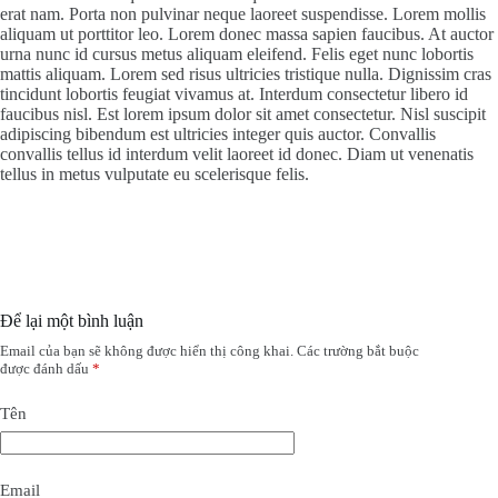
erat nam. Porta non pulvinar neque laoreet suspendisse. Lorem mollis
aliquam ut porttitor leo. Lorem donec massa sapien faucibus. At auctor
urna nunc id cursus metus aliquam eleifend. Felis eget nunc lobortis
mattis aliquam. Lorem sed risus ultricies tristique nulla. Dignissim cras
tincidunt lobortis feugiat vivamus at. Interdum consectetur libero id
faucibus nisl. Est lorem ipsum dolor sit amet consectetur. Nisl suscipit
adipiscing bibendum est ultricies integer quis auctor. Convallis
convallis tellus id interdum velit laoreet id donec. Diam ut venenatis
tellus in metus vulputate eu scelerisque felis.
Để lại một bình luận
Email của bạn sẽ không được hiển thị công khai.
Các trường bắt buộc
được đánh dấu
*
Tên
Email