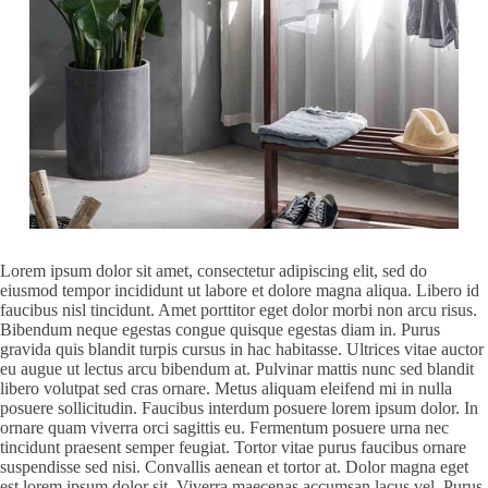
Lorem ipsum dolor sit amet, consectetur adipiscing elit, sed do
eiusmod tempor incididunt ut labore et dolore magna aliqua. Libero id
faucibus nisl tincidunt. Amet porttitor eget dolor morbi non arcu risus.
Bibendum neque egestas congue quisque egestas diam in. Purus
gravida quis blandit turpis cursus in hac habitasse. Ultrices vitae auctor
eu augue ut lectus arcu bibendum at. Pulvinar mattis nunc sed blandit
libero volutpat sed cras ornare. Metus aliquam eleifend mi in nulla
posuere sollicitudin. Faucibus interdum posuere lorem ipsum dolor. In
ornare quam viverra orci sagittis eu. Fermentum posuere urna nec
tincidunt praesent semper feugiat. Tortor vitae purus faucibus ornare
suspendisse sed nisi. Convallis aenean et tortor at. Dolor magna eget
est lorem ipsum dolor sit. Viverra maecenas accumsan lacus vel. Purus