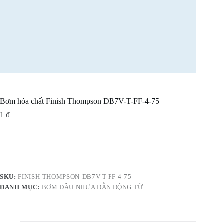
Bơm hóa chất Finish Thompson DB7V-T-FF-4-75
1
₫
SKU:
FINISH-THOMPSON-DB7V-T-FF-4-75
DANH MỤC:
BƠM ĐẦU NHỰA DẪN ĐỘNG TỪ