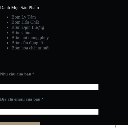
Danh Mục Sản Phẩm
Bơm Ly Tâm
Bơm Hóa Chất
Bơm Định Lượng
Bơm Chìm
Bơm hút thùng phuy
Bơm dẫn động từ
Bơm hóa chất tự mồi
Nhu cầu của bạn *
Địa chỉ email của bạn *
📞