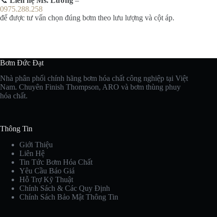
📞
Liên hệ Ms. Lương
–
0975.288.258
để được tư vấn chọn đúng bơm theo lưu lượng và cột áp.
Bơm Đức Đạt
Nhà phân phối chính hãng bơm hóa chất công nghiệp tại Việt
Nam. Chuyên Finish Thompson, ARO và bơm thùng phuy
hóa chất.
Thông Tin
Giới Thiệu
Liên Hệ
Tin Tức Bơm Hóa Chất
Yêu Cầu Báo Giá
Hỗ Trợ Kỹ Thuật
Chính Sách & Các Quy Định
Chính Sách Bảo Mật Thông Tin