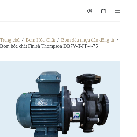
Chuyển
đến
Giỏ
phần
hàng
nội
dung
Trang chủ
/
Bơm Hóa Chất
/
Bơm đầu nhựa dẫn động từ
/
Bơm hóa chất Finish Thompson DB7V-T-FF-4-75