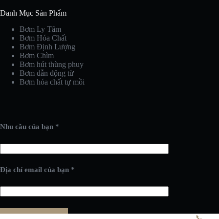
Danh Mục Sản Phẩm
Bơm Ly Tâm
Bơm Hóa Chất
Bơm Định Lượng
Bơm Chìm
Bơm hút thùng phuy
Bơm dẫn động từ
Bơm hóa chất tự mồi
Nhu cầu của bạn *
Địa chỉ email của bạn *
📞