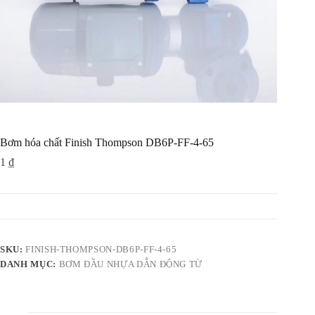
Bơm hóa chất Finish Thompson DB6P-FF-4-65
1
₫
SKU:
FINISH-THOMPSON-DB6P-FF-4-65
DANH MỤC:
BƠM ĐẦU NHỰA DẪN ĐỘNG TỪ