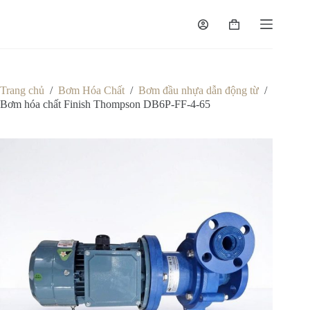
Chuyển
đến
Giỏ
phần
hàng
nội
dung
Trang chủ
/
Bơm Hóa Chất
/
Bơm đầu nhựa dẫn động từ
/
Bơm hóa chất Finish Thompson DB6P-FF-4-65