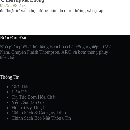
📞
Liên hệ Ms. Lương
–
0975.288.258
để được tư vấn chọn đúng bơm theo lưu lượng và cột áp.
Bơm Đức Đạt
Nhà phân phối chính hãng bơm hóa chất công nghiệp tại Việt
Nam. Chuyên Finish Thompson, ARO và bơm thùng phuy
hóa chất.
Thông Tin
Giới Thiệu
Liên Hệ
Tin Tức Bơm Hóa Chất
Yêu Cầu Báo Giá
Hỗ Trợ Kỹ Thuật
Chính Sách & Các Quy Định
Chính Sách Bảo Mật Thông Tin