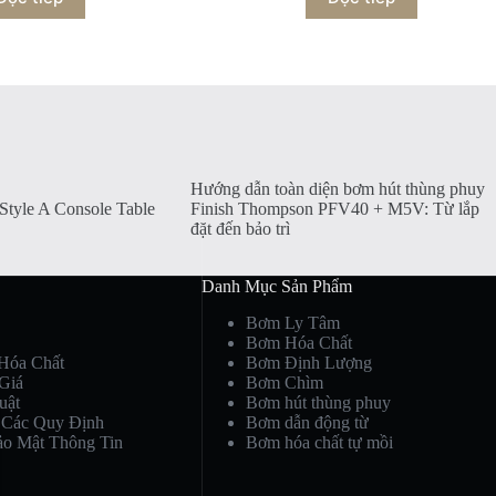
Hướng dẫn toàn diện bơm hút thùng phuy
tyle A Console Table
Finish Thompson PFV40 + M5V: Từ lắp
đặt đến bảo trì
Danh Mục Sản Phẩm
Bơm Ly Tâm
Bơm Hóa Chất
Hóa Chất
Bơm Định Lượng
Giá
Bơm Chìm
uật
Bơm hút thùng phuy
 Các Quy Định
Bơm dẫn động từ
ảo Mật Thông Tin
Bơm hóa chất tự mồi