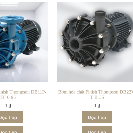
Finish Thompson DB11P-
Bơm hóa chất Finish Thompson DB22
FF-6-95
T-B-35
1
₫
1
₫
Đọc tiếp
Đọc tiếp
Đọc tiếp
Đọc tiếp