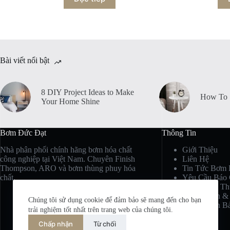
Bài viết nổi bật
8 DIY Project Ideas to Make
How To S
Your Home Shine
Bơm Đức Đạt
Thông Tin
Nhà phân phối chính hãng bơm hóa chất
Giới Thiệu
công nghiệp tại Việt Nam. Chuyên Finish
Liên Hệ
Thompson, ARO và bơm thùng phuy hóa
Tin Tức Bơm 
chất.
Yêu Cầu Báo 
Hỗ Trợ Kỹ Th
Chính Sách &
Chúng tôi sử dụng cookie để đảm bảo sẽ mang đến cho bạn
Chính Sách B
trải nghiệm tốt nhất trên trang web của chúng tôi.
Chấp nhận
Từ chối