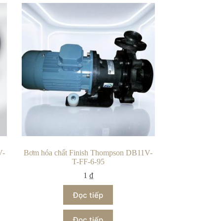
V-
Bơm hóa chất Finish Thompson DB11V-
T-FF-6-95
1
₫
Đọc tiếp
Đọc tiếp