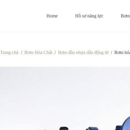
Chuyển
đến
phần
Home
Hồ sơ năng lực
Bơm 
nội
dung
Trang chủ
/
Bơm Hóa Chất
/
Bơm đầu nhựa dẫn động từ
/
Bơm hóa