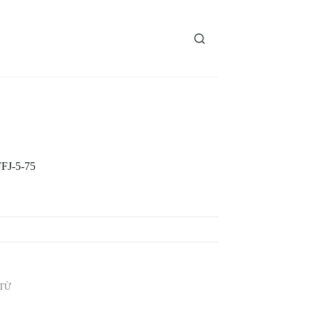
FJ-5-75
TỪ