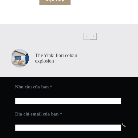
The Yinki Ilori colour
explosion
Nhu cầu của bạn *
Địa chỉ email của bạn *
📞