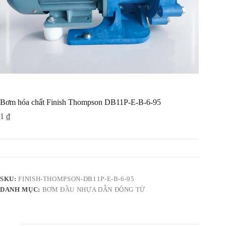
Bơm hóa chất Finish Thompson DB11P-E-B-6-95
1
₫
SKU:
FINISH-THOMPSON-DB11P-E-B-6-95
DANH MỤC:
BƠM ĐẦU NHỰA DẪN ĐỘNG TỪ