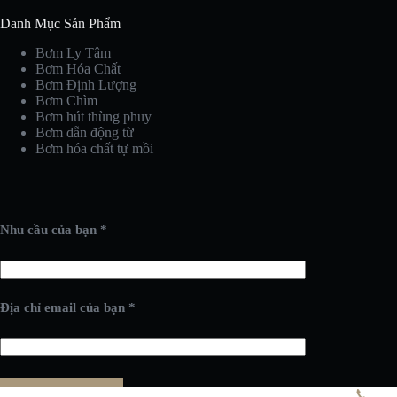
Danh Mục Sản Phẩm
Bơm Ly Tâm
Bơm Hóa Chất
Bơm Định Lượng
Bơm Chìm
Bơm hút thùng phuy
Bơm dẫn động từ
Bơm hóa chất tự mồi
Nhu cầu của bạn *
Địa chỉ email của bạn *
📞