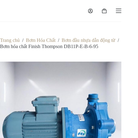
Chuyển
đến
Giỏ
phần
hàng
nội
dung
Trang chủ
/
Bơm Hóa Chất
/
Bơm đầu nhựa dẫn động từ
/
Bơm hóa chất Finish Thompson DB11P-E-B-6-95