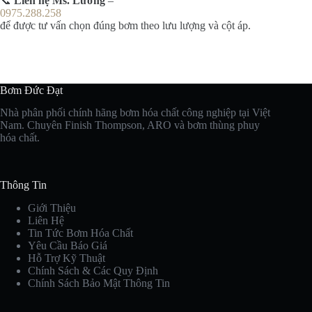
📞
Liên hệ Ms. Lương
–
0975.288.258
để được tư vấn chọn đúng bơm theo lưu lượng và cột áp.
Bơm Đức Đạt
Nhà phân phối chính hãng bơm hóa chất công nghiệp tại Việt
Nam. Chuyên Finish Thompson, ARO và bơm thùng phuy
hóa chất.
Thông Tin
Giới Thiệu
Liên Hệ
Tin Tức Bơm Hóa Chất
Yêu Cầu Báo Giá
Hỗ Trợ Kỹ Thuật
Chính Sách & Các Quy Định
Chính Sách Bảo Mật Thông Tin