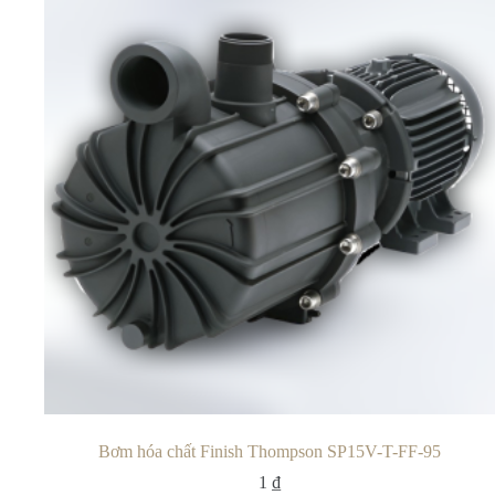
Bơm hóa chất Finish Thompson SP15V-T-FF-95
1
₫