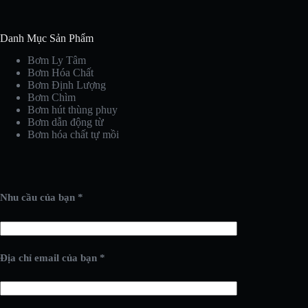
Danh Mục Sản Phẩm
Bơm Ly Tâm
Bơm Hóa Chất
Bơm Định Lượng
Bơm Chìm
Bơm hút thùng phuy
Bơm dẫn động từ
Bơm hóa chất tự mồi
Nhu cầu của bạn *
Địa chỉ email của bạn *