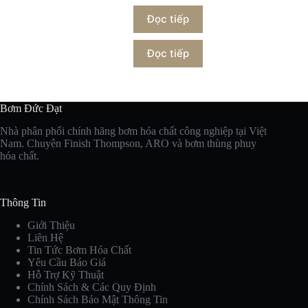
Đọc tiếp
Đọc tiếp
Bơm Đức Đạt
Nhà phân phối chính hãng bơm hóa chất công nghiệp tại Việt
Nam. Chuyên Finish Thompson, ARO và bơm thùng phuy
hóa chất.
Thông Tin
Giới Thiệu
Liên Hệ
Tin Tức Bơm Hóa Chất
Yêu Cầu Báo Giá
Hỗ Trợ Kỹ Thuật
Chính Sách & Các Quy Định
Chính Sách Bảo Mật Thông Tin