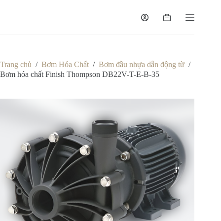
Chuyển
đến
Giỏ
phần
hàng
nội
dung
Trang chủ
/
Bơm Hóa Chất
/
Bơm đầu nhựa dẫn động từ
/
Bơm hóa chất Finish Thompson DB22V-T-E-B-35