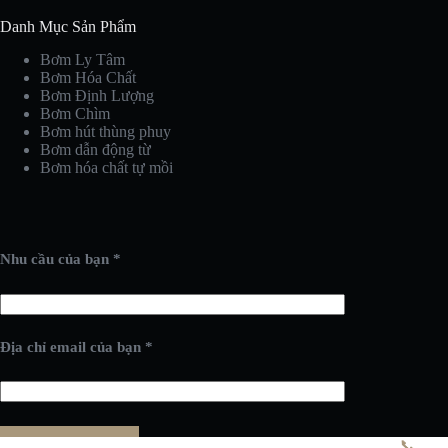
Danh Mục Sản Phẩm
Bơm Ly Tâm
Bơm Hóa Chất
Bơm Định Lượng
Bơm Chìm
Bơm hút thùng phuy
Bơm dẫn động từ
Bơm hóa chất tự mồi
Nhu cầu của bạn *
Địa chỉ email của bạn *
📞