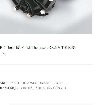
Bơm hóa chất Finish Thompson DB22V-T-E-B-35
1
₫
SKU:
FINISH-THOMPSON-DB22V-T-E-B-35
DANH MỤC:
BƠM ĐẦU NHỰA DẪN ĐỘNG TỪ