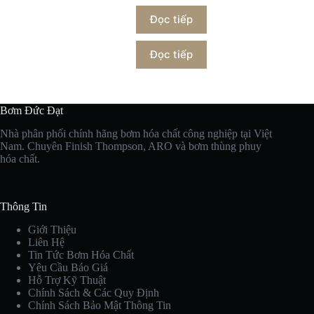
Đọc tiếp
Đọc tiếp
Bơm Đức Đạt
Nhà phân phối chính hãng bơm hóa chất công nghiệp tại Việt
Nam. Chuyên Finish Thompson, ARO và bơm thùng phuy
hóa chất.
Thông Tin
Giới Thiệu
Liên Hệ
Tin Tức Bơm Hóa Chất
Yêu Cầu Báo Giá
Hỗ Trợ Kỹ Thuật
Chính Sách & Các Quy Định
Chính Sách Bảo Mật Thông Tin