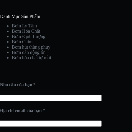
Danh Mục Sản Phẩm
Bơm Ly Tâm
Bơm Hóa Chất
Bơm Định Lượng
Bơm Chìm
Bơm hút thùng phuy
Bơm dẫn động từ
Bơm hóa chất tự mồi
Nhu cầu của bạn *
Địa chỉ email của bạn *